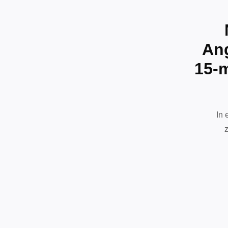
Ang
15-m
In 
z