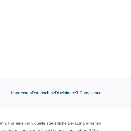
Impressum
Datenschutz
Disclaimer
KI-Compliance
nn. Für eine individuelle steuerliche Beratung arbeiten
ere Informationen zum Investitionsabzugsbetrag (IAB)